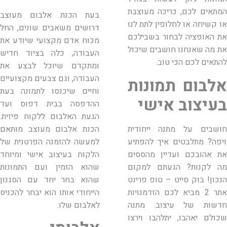
המתאים לכם, כריכה מעוצבת
בעת הכנת אלבום מעוצב
או קשיחה או לחלופין לתת לנו
דרושים משאבים שונים, החל
את האופציה לבחור בשבילכם
מכוח אדם מקצועי שיודע את
את מה שאנחנו חושבים שיכול
העבודה, כלה בציוד חדיש
להתאים לכם הכי טוב.
ומתקדם שיוכל לבצע את
העבודה, וגם צבעים מקצועיים
אלבום תמונות
וחיים שיכנסו לתמונה בעת
בעיצוב אישי
ההדפסה בבית דפוס ועד
הגעת האלבום ללקוח פיזית.
חושבים על מתנה ייחודית
הכנת אלבום מעוצב מותאם
ויפה? מתלבטים איך להפתיע
למעשה להזמנה הפרטנית של
את אהובכם ועדיין מהססים
הלקוח בעיצוב אישי ומיוחד
מה לקנות? הגעתם למקום
שהוא הזמין ועם התמונות
הנכון! בוק סייט – טופ פרינט
שהוא בחר יחד עם הסגנון
אתר 2 מביא לכם הזדמנויות
הייחודי אותו הוא יבחר להכניס
חדשות של עיצוב. מתנה
לאלבום שלו.
שכולם יאהבו, יתלהבו וירצו