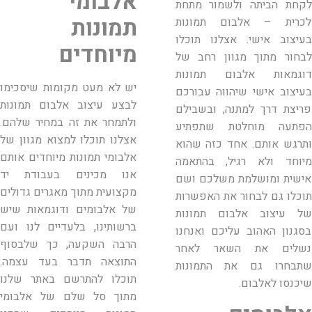
אלבומי
לקחת הביתה ולשמור מתחת
תמונות
לכרית – אלבום תמונות
בעיצוב אישי. אצלנו תוכלו
מיוחדים
לבחור מתוך מגוון רחב של
דוגמאות אלבום תמונות
יש לא מעט מקומות שיסכימו
בעיצוב אישי שיהווה עבורכם
לבצע עיצוב אלבום תמונות
פריצת דרך למתנה, ובשבילם
ולתמחר את זה במחיר שלהם.
הפתעה מוחלטת שתפתיע
אצלנו תוכלו למצוא מגוון של
ותרגש אותם. אחד כזה שהוא
אלבומי תמונות מיוחדים אותם
מיוחד ולא רגיל, בהתאמה
אנו מכינים בעבודת יד
אישית ומושלמת משלכם ושם
מקצועית מתוך מאגרים גדולים
תוכלו גם לבחור את האפשרות
של אלבומים ודוגמאות שיש
של עיצוב אלבום תמונות
ברשותינו, בלעדיים לנו ועם
בסגנון האהוב עליכם ואנחנו
הרבה השקעה, כך שלבסוף
נשלים את השאר לאחר
התוצאה תדבר בעד עצמה.
שתבחרו גם את התמונות
תוכלו להתרשם באתר שלנו
שיכנסו לאלבום.
מתוך סל שלם של אלבומי