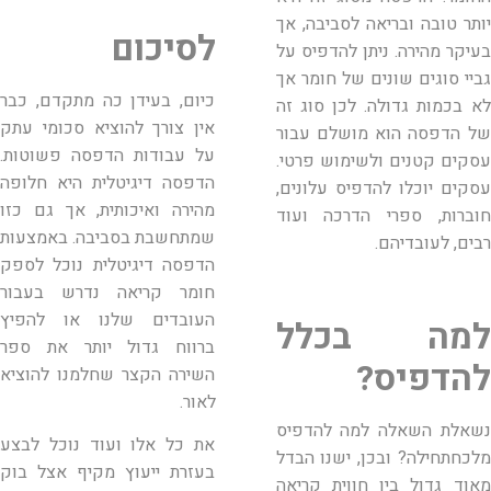
יותר טובה ובריאה לסביבה, אך
לסיכום
בעיקר מהירה. ניתן להדפיס על
גביי סוגים שונים של חומר אך
כיום, בעידן כה מתקדם, כבר
לא בכמות גדולה. לכן סוג זה
אין צורך להוציא סכומי עתק
של הדפסה הוא מושלם עבור
על עבודות הדפסה פשוטות.
עסקים קטנים ולשימוש פרטי.
הדפסה דיגיטלית היא חלופה
עסקים יוכלו להדפיס עלונים,
מהירה ואיכותית, אך גם כזו
חוברות, ספרי הדרכה ועוד
שמתחשבת בסביבה. באמצעות
רבים, לעובדיהם.
הדפסה דיגיטלית נוכל לספק
חומר קריאה נדרש בעבור
העובדים שלנו או להפיץ
למה בכלל
ברווח גדול יותר את ספר
להדפיס?
השירה הקצר שחלמנו להוציא
לאור.
נשאלת השאלה למה להדפיס
את כל אלו ועוד נוכל לבצע
מלכחתחילה? ובכן, ישנו הבדל
בעזרת ייעוץ מקיף אצל בוק
מאוד גדול בין חווית קריאה