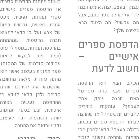
בשונה מתחום הדפסות ספרים
עצמך, בעצם, יצרת אומנות במו
או הדפסת ספרים אישיים,
ידך. אז יש לך ספר כתוב, אבל
ספרי תמונות נעשית מעט
מה עכשיו? מה הצעד הבא
אחרת. ראשית, נדרשת כמות
ביצירה שלך?
של צבע ועל כן כדאי למצוא
חברת הדפסות שמתמחה
הדפסת ספרים
בהדפסת תמונות בנוסף לדפוס
אישיים –
(תמיד ניתן לבקש לראות
עבודות קודמות של המקום).
חשוב לדעת
ספר תמונות בעיצוב אישי הוא
מתנה נהדרת, מלאת מחשבה
השלב הבא הוא הדפסת
שתשמש את יקירכם שנים
ספרים, אבל כמה ספרים?
קדימה ולכן כדאי לוודא כי
האם תרצה עותק אחד
ההדפסה נעשית בצורה
לעצמך? עותקים בודדים
איכותית. וגם בספר תמונות,
לחברים ומשפחה? או שתרצה
ישנה משמעות רבה לעיצוב
לבחור הדפסת ספרים בכמות
נכון שתואם את המטרה.
גדולה בעצם? כדאי להבין מהי
הכמות שתרצה וחשוב לזכור