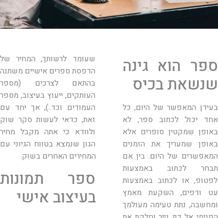
שעומד לרשותך, המחיר של
ספר הוא גינה
הדפסת ספרים אישיים משתנה
שנשאת בכיס
בהתאם לצרכים (מספר
העותקים, ייעוץ בעיצוב, מספר
בעידן המאפשר של היום, כל
העמודים וכד..), אך יחד עם
אחד יכול לכתוב ספר, לא
זאת, כדאי לעשות סקר שוק
באופן שמקטין סופרים אלא
ולוודא כי אתה מקבל מחיר
באופן שמעריך את הזמנים
הגון שנמצא בטווח הגיוני עם
המאפשרים של היום. בין אם
המחירים האחרים בשוק.
תבחר לכתוב באמצעות
ספר תמונות
לפטופ, או לכתוב באמצעות
בעיצוב אישי
עט ודפים, השקעת מאמץ
ומחשבה, נתת טעימה מעולמך
הפנימי אל דף נייר וחלקת את