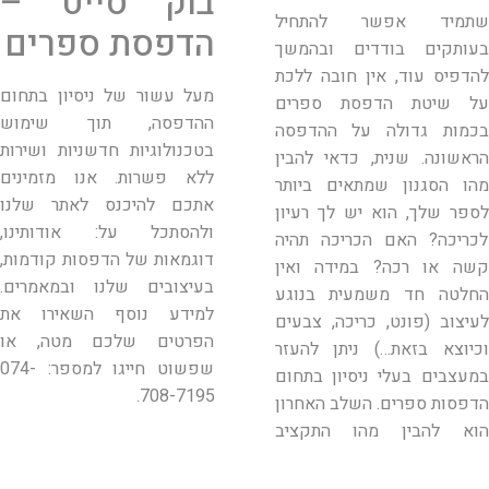
בוק סייט –
שתמיד אפשר להתחיל
הדפסת ספרים
בעותקים בודדים ובהמשך
להדפיס עוד, אין חובה ללכת
מעל עשור של ניסיון בתחום
על שיטת הדפסת ספרים
ההדפסה, תוך שימוש
בכמות גדולה על ההדפסה
בטכנולוגיות חדשניות ושירות
הראשונה. שנית, כדאי להבין
ללא פשרות. אנו מזמינים
מהו הסגנון שמתאים ביותר
אתכם להיכנס לאתר שלנו
לספר שלך, הוא יש לך רעיון
ולהסתכל על: אודותינו,
לכריכה? האם הכריכה תהיה
דוגמאות של הדפסות קודמות,
קשה או רכה? במידה ואין
בעיצובים שלנו ובמאמרים.
החלטה חד משמעית בנוגע
למידע נוסף השאירו את
לעיצוב (פונט, כריכה, צבעים
הפרטים שלכם מטה, או
וכיוצא בזאת…) ניתן להעזר
שפשוט חייגו למספר: 074-
במעצבים בעלי ניסיון בתחום
708-7195.
הדפסות ספרים. השלב האחרון
הוא להבין מהו התקציב