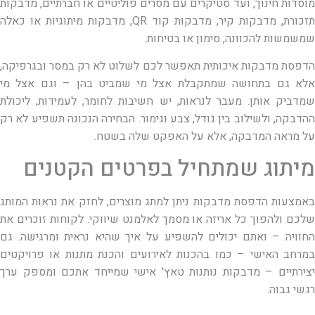
מוסדות חינוך, ועד סטיקרים עם מסרים פוליטיים או חברתיים, מדבקות
תזכורת, מדבקות קיר, מדבקות קוד QR, מדבקות מיתוגיות או כאלה
שמשמשות להכוונה, סימון או בטיחות.
הדפסת מדבקות איכותית תאפשר לכם לשלוט לא רק במסר ובגרפיקה,
אלא גם בתחושה שמתקבלת אצל מי שמביט בהן – וגם אצל מי
שמדביק אותן. מעבר לנראות, יש חשיבות לחומר, לעמידות, ליכולת
ההדבקה, ולשילוב בין גודל, צבע וגימור. הבחירה הנכונה תשפיע לא רק
על מראה המדבקה, אלא על האפקט שלה בשטח.
מיתוג שמתחיל בפרטים הקטנים
באמצעות הדפסת מדבקות ניתן למתג מוצרים, לחזק את נראות המותג
שלכם ולהפוך כל אריזה או מסמך לאלמנט שיווקי. לקוחות זוכרים את
החוויה – ואתם יכולים להשפיע על איך שהיא נראית ומרגישה. גם
במרחב האישי – כמו בהכנות לאירועים והכנת מתנות או פרויקטים
יצירתיים – מדבקות נותנות טאץ' אישי שמייחד אתכם ומספק ערך
רגשי גבוה.