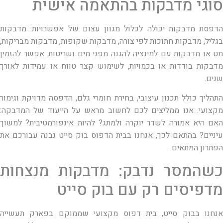
סוגי מדבקות בהתאמה אישית
הדפסת מדבקות יכולה לכלול מגוון עצום של אפשרויות: מדבקות
בגליל, מדבקות חתוכות לפי צורה, מדבקות שקופות, מדבקות מבריקות,
מט או מדבקות עם למינציה להגנה מפני מים ושריטות. אפשר להזמין
מדבקות בודדות או בכמויות, לשימוש קצר טווח או עמידות לאורך
שנים.
התהליך כולל תכנון עיצובי, בחירת חומרי גלם, הדפסה מדויקת וגימור
מקצועי. אנו ממליצים לכם לחשוב מראש על הייעוד של המדבקה:
האם היא אמורה לשדר יוקרה ולמתג? להיות אינפורמטיבית? למשוך
עיניים? בהתאם לכך, אנחנו בבית הדפוס בוק סייט נבנה עבורכם את
הפתרון המתאים.
כשהמסר נדבק: מדבקות מנצחות
מדפיסים רק עם בוק סייט
אנחנו בבוק סייט, בית דפוס מקצועי שממוקם בפארק תעשייה