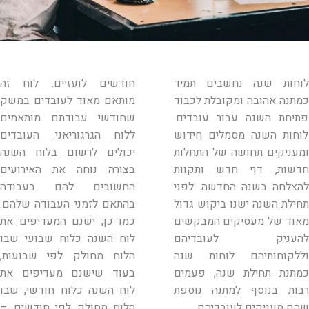
לוחות שנה נחשבים תמיד
חודשים לועזיים. לוח זה
כמתנה אהובה ומקובלת לכבוד
מותאם מאוד לעובדים במשק
פתיחת השנה עבור עובדים.
שחודשי עבודתם מותאמים
לוחות השנה מסמלים חידוש
ללוח הגרגוריאני. העובדים
ומעניקים תחושה של התחלות
יכולים לרשום בלוח השנה
חדשות, דף חדש ותקוות
בצורה נוחה את האירועים
להצלחה בשנה החדשה. לפני
החשובים להם בעבודה
תחילת השנה ישנו ביקוש גדול
בהתאם לזמני העבודה שלהם.
מאוד של מעסיקים המבקשים
כמו כן, ישנם המעדיפים את
להעניק לעובדיהם
לוח השנה כלוח שבועי שבו
וללקוחותיהם לוחות שנה
הלוח מחולק לפי שבועות,
כמתנת תחילת שנה, פעמים
בעוד שישנם מעדיפים את
רבות בנוסף למתנה נוספת
לוח השנה כלוח חודשי, שבו
שהם מעניקים לעובדיהם.
הלוח מחולק לפי חודשים –