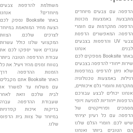
משתלמת להדפסת צבעים
הדפסה עם צבעים מיוחדים
מיוחדים? אנחנו
מתבצעת באמצעות מכונות
באתר
Booksite
נספק לכם
הדפסה מתקדמות עם חומרי
הצעת מחיר המותאמת במיוחד
הדפסה המאפשרים הדפסת
לצרכים שלכם. הצוות
צבעי
UV
והדפסות בצבעים
המקצועי שלנו כולל עשרות
לבנים. אנחנו
עובדים אשר יספקו לכם את
באתר
Booksite
מספקים לכם
עבודת ההדפסה הטובה ביותר
שירות ייחודי להדפסה בצבעים
בטווח זמנים מהיר ויעיל. את כל
שלא ניתן להדפיס במדפסות
הזמנות ההדפסה דרך
רגילות. באמצעות טכנולוגיה
האתר
Booksite
אתם מקבלים
מתקדמת וחומרי גלם איכותיים,
עם משלוח עד למשרד או
אנחנו יכולים לבצע עבורכם
לבית שלכם וזאת לאחר
הדפסות ייחודיות למניעת זיופי
שעבודת ההדפסה עברה
מסמכים ופרוייקטים של
בדיקות איכות קפדניות
הדפסה עם כל רעיון יצירתי
במיוחד של צוות בית הדפוס
שיש לכם. חומרי הגלם שלנו
שלנו.
הם הטובים ביותר ואנחנו