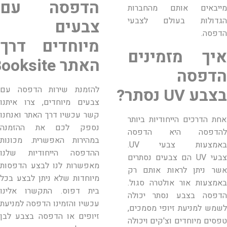
הדפסה עם
מייבאים אותם מהחברות
הגדולות בעולם לצבעי
צבעים
הדפסה.
מיוחדים דרך
איך מזמינים
האתר
ooksite
הדפסה
בצבע
UV
נסתר?
להזמנת שירות הדפסה עם
צבעים מיוחדים, צרו איתנו
קשר עכשיו דרך האתר ואנחנו
אחת הדרכים הייחודיות ביותר
נספק לכם את ההזמנה
להדפסה היא הדפסה
במהירות האפשרית. מכונות
באמצעות צבעי
UV
.
ההדפסה הייחודיות שלנו
צבעי
UV
הם צבעים נסתרים
מאפשרות לנו לבצע הדפסות
אשר ניתן לראות אותם רק
מיוחדות שלא ניתן לבצע בכל
באמצעות אור אולטרה סגול.
בית דפוס. התקשרו אלינו
הדפסה בצבע נסתר יכולה
עכשיו והזמינו הדפסה למניעת
לשמש למניעת זיופי מסמכים,
זיופים או הדפסה בצבע לבן
טפסים מיוחדים וצ'קים ויכולה