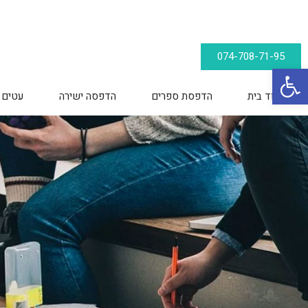
074-708-71-95
פתח סרגל נגישות
עמוד בית
הדפסת ספרים
הדפסה ישירה
עטים