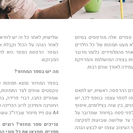
ספרים אלה מודפסים בסיום
שלישית, לאחר כל זה יש לוודא
א מעט תמונות של כל הילדים
לאחר הגהה על הכול וקבלת א
 אחד מהתלמידים. כלומר מדובר
הספר. הדפסת הספר היא לרו
ות בצורה המושלמת והמדויקת
המבוקש.
ידה לאורך שנים רבות.
מה יש בספר המחזור?
בספר המחזור נמצא תמונות של
רם ההדפסה. ראשית, יש לתאם
טקסטים שונים לצד התמונות, ד
ו לספר עצמו. בנוסף לכך, יש
שמורים כתבו, דברי פרידה, בר
ם, בין שזה בצילומים, איסוף
לפני פסח במיוחד שמדובר על
A4 עם נייר מיוחד שבדר"כ עשוי מכרומו עבה וקשיח.
וע עד שלושה שבועות לסקיצה
צריכים ספר מחזור? רוצים 
 העיצוב עצמו יש לבצע הגהה
ספרים, תמצאו את כל סוגי ה